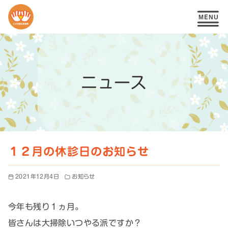
コ
ン
テ
ニュース
ン
ツ
へ
移
１２月の休診日のお知らせ
動
2021年12月4日
お知らせ
今年も残り１ヵ月。
皆さんは大掃除いつやる派ですか？