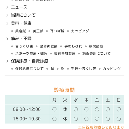
ニュース
当院について
美容・健康
美容鍼
美王鍼
耳つぼ鍼
カッピング
痛み・不調
ぎっくり腰
坐骨神経痛
手のしびれ
顎関節症
スポーツ診療・鍼灸
交通事故診療
施術費用について
保険診療・自費診療
保険診療について
鍼
灸
手技〜ほぐし等
カッピング
診療時間
月
火
水
木
金
土
日
09:00~12:00
◯
休
◯
◯
◯
◯
◯
15:00~19:30
◯
休
◯
◯
◯
◯
◯
土日祝も診療しております