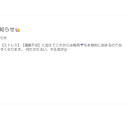
知らせ
知らせ
の【ストレス】【運動不足】に加えてこれからは梅雨
も本格的に始まるので自
すくなります。 何だかだるい、やる気が出…