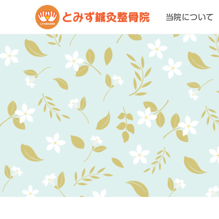
当院について
コ
ン
テ
ン
ツ
へ
移
動