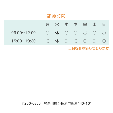
診療時間
月
火
水
木
金
土
日
09:00~12:00
◯
休
◯
◯
◯
◯
◯
15:00~19:30
◯
休
◯
◯
◯
◯
◯
土日祝も診療しております
〒250-0856 神奈川県小田原市新屋140-101