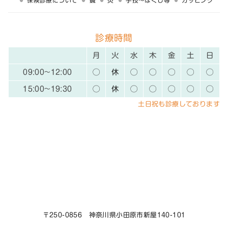
保険診療について
鍼
灸
手技〜ほぐし等
カッピング
診療時間
月
火
水
木
金
土
日
09:00~12:00
◯
休
◯
◯
◯
◯
◯
15:00~19:30
◯
休
◯
◯
◯
◯
◯
土日祝も診療しております
〒250-0856 神奈川県小田原市新屋140-101