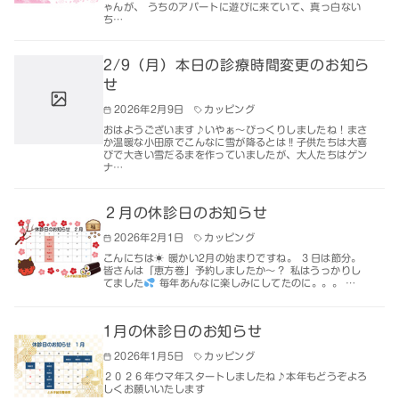
ゃんが、 うちのアパートに遊びに来ていて、真っ白ない
ち…
2/9（月）本日の診療時間変更のお知ら
せ
2026年2月9日
カッピング
おはようございます♪いやぁ～びっくりしましたね！まさ
か温暖な小田原でこんなに雪が降るとは‼子供たちは大喜
びで大きい雪だるまを作っていましたが、大人たちはゲン
ナ…
２月の休診日のお知らせ
2026年2月1日
カッピング
こんにちは☀ 暖かい2月の始まりですね。 ３日は節分。
皆さんは「恵方巻」予約しましたか～？ 私はうっかりし
てました
毎年あんなに楽しみにしてたのに。。。 …
1月の休診日のお知らせ
2026年1月5日
カッピング
２０２６年ウマ年スタートしましたね♪本年もどうぞよろ
しくお願いいたします