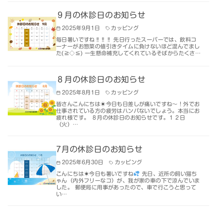
９月の休診日のお知らせ
2025年9月1日
カッピング
毎日暑いですね‼‼‼ 先日行ったスーパーでは、飲料コ
ーナーがお惣菜の値引きタイムに負けないほど混んでまし
た(≧◇≦) 一生懸命補充してくれているそばからたくさ…
８月の休診日のお知らせ
2025年8月1日
カッピング
皆さんこんにちは☀今日も日差しが痛いですね～！外でお
仕事されている方の疲労はハンパないでしょう。本当にお
疲れ様です。 ８月の休診日のお知らせです。１２日
（火）…
7月の休診日のお知らせ
2025年6月30日
カッピング
こんにちは☀今日も暑いですね
先日、近所の飼い猫ち
ゃん（内外フリーなコ）が、我が家の車の下で涼んでいま
した。 郵便局に用事があったので、車で行こうと思って
い…