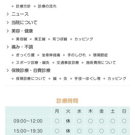
診療方針
診療の流れ
ニュース
当院について
美容・健康
美容鍼
美王鍼
耳つぼ鍼
カッピング
痛み・不調
ぎっくり腰
坐骨神経痛
手のしびれ
顎関節症
スポーツ診療・鍼灸
交通事故診療
施術費用について
保険診療・自費診療
保険診療について
鍼
灸
手技〜ほぐし等
カッピング
診療時間
月
火
水
木
金
土
日
09:00~12:00
◯
休
◯
◯
◯
◯
◯
15:00~19:30
◯
休
◯
◯
◯
◯
◯