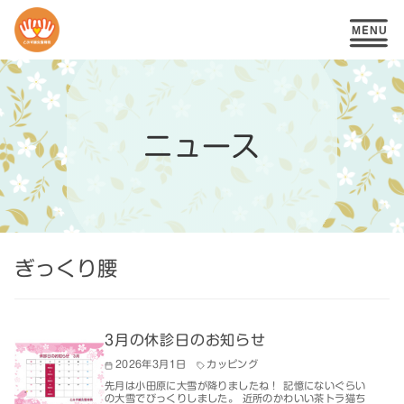
コ
ン
テ
ニュース
ン
ツ
へ
移
ぎっくり腰
動
3月の休診日のお知らせ
2026年3月1日
カッピング
先月は小田原に大雪が降りましたね！ 記憶にないぐらい
の大雪でびっくりしました。 近所のかわいい茶トラ猫ち