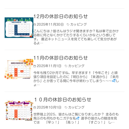
12月の休診日のお知らせ
2025年11月30日
カッピング
こんにちは♪皆さんはラジオ聞きますか？私は車で出かけ
る時に何となくかけてたりするくらいかなという感じで
す。 最近ネットニュースを見てても楽しくて気分があが
るよ…
11月の休診日のお知らせ
2025年11月1日
カッピング
今年も残り2か月ですね。早すぎます‼「今年こそ」と頑
張り項目を設定したのに「明日から」「来週から」「来月
から」とか言ってる間に今年が終わってしまう～～～
し
ょ…
１０月の休診日のお知らせ
2025年10月1日
カッピング
世界陸上2025、皆さんはご覧になりましたか？ 走るのも
飛ぶのも何もかもニガテな私
選手の皆さんの競技を見
ては 「早っ！」 「高っ！」 「すごっ！」 し…