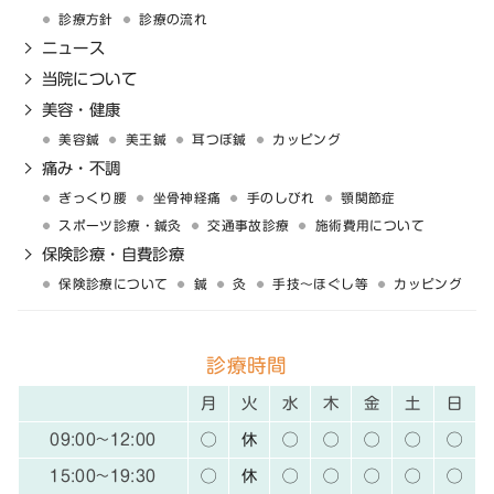
診療方針
診療の流れ
ニュース
当院について
美容・健康
美容鍼
美王鍼
耳つぼ鍼
カッピング
痛み・不調
ぎっくり腰
坐骨神経痛
手のしびれ
顎関節症
スポーツ診療・鍼灸
交通事故診療
施術費用について
保険診療・自費診療
保険診療について
鍼
灸
手技〜ほぐし等
カッピング
診療時間
月
火
水
木
金
土
日
09:00~12:00
◯
休
◯
◯
◯
◯
◯
15:00~19:30
◯
休
◯
◯
◯
◯
◯