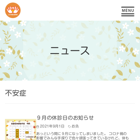
コ
ン
テ
ニュース
ン
ツ
へ
移
不安症
動
９月の休診日のお知らせ
2021年9月1日
お灸
あっという間に９月になってしまいました。 コロナ禍の
影響でみんな手探りで色々頑張ってきているけれど、体も