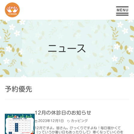
コ
ン
テ
ニュース
ン
ツ
へ
移
予約優先
動
12月の休診日のお知らせ
2023年12月1日
カッピング
12月ですよ。皆さん。びっくりですよね！毎日暖かくて
（っていうか暑い日もあったりして）寒くなっていくのを