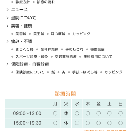
診療方針
診療の流れ
ニュース
当院について
美容・健康
美容鍼
美王鍼
耳つぼ鍼
カッピング
痛み・不調
ぎっくり腰
坐骨神経痛
手のしびれ
顎関節症
スポーツ診療・鍼灸
交通事故診療
施術費用について
保険診療・自費診療
保険診療について
鍼
灸
手技〜ほぐし等
カッピング
診療時間
月
火
水
木
金
土
日
09:00~12:00
◯
休
◯
◯
◯
◯
◯
15:00~19:30
◯
休
◯
◯
◯
◯
◯