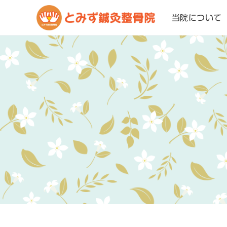
当院について
コ
ン
テ
ン
ツ
へ
移
動