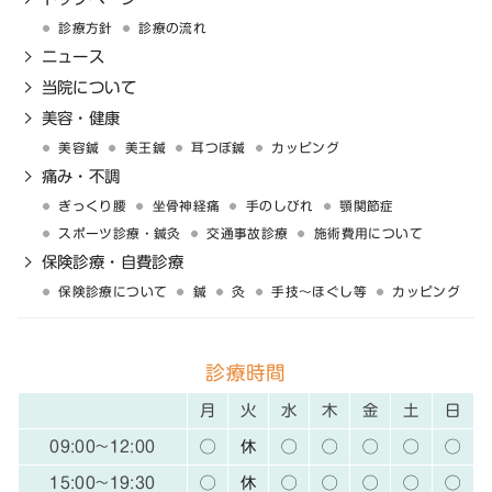
診療方針
診療の流れ
ニュース
当院について
美容・健康
美容鍼
美王鍼
耳つぼ鍼
カッピング
痛み・不調
ぎっくり腰
坐骨神経痛
手のしびれ
顎関節症
スポーツ診療・鍼灸
交通事故診療
施術費用について
保険診療・自費診療
保険診療について
鍼
灸
手技〜ほぐし等
カッピング
診療時間
月
火
水
木
金
土
日
09:00~12:00
◯
休
◯
◯
◯
◯
◯
15:00~19:30
◯
休
◯
◯
◯
◯
◯