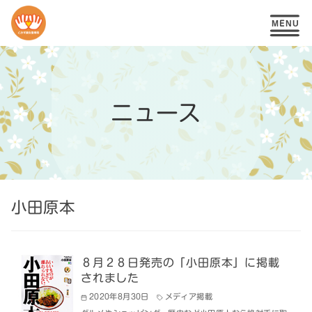
コ
ン
テ
ニュース
ン
ツ
へ
移
小田原本
動
８月２８日発売の「小田原本」に掲載
されました
2020年8月30日
メディア掲載