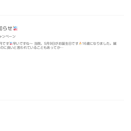
知らせ
ャンペーン
月です
早いですね～ 当院、5月9日がお誕生日です
16歳になりました。鍼
るのに良いと言われていることもあってか…