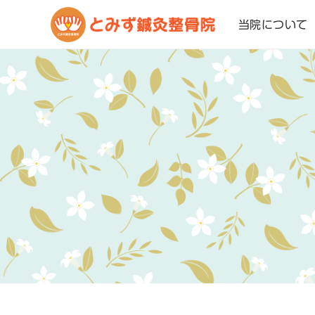
当院について
コ
ン
テ
ン
ツ
へ
移
動