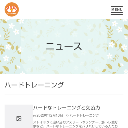
コ
ン
テ
ニュース
ン
ツ
へ
移
ハードトレーニング
動
ハードなトレーニングと免疫力
2020年12月10日
ハードトレーニング
ストイックに追い込むアスリートやランナー、筋トレ愛好
家など、ハードなトレーニングをバリバリしている人たち