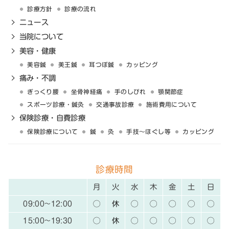
診療方針
診療の流れ
ニュース
当院について
美容・健康
美容鍼
美王鍼
耳つぼ鍼
カッピング
痛み・不調
ぎっくり腰
坐骨神経痛
手のしびれ
顎関節症
スポーツ診療・鍼灸
交通事故診療
施術費用について
保険診療・自費診療
保険診療について
鍼
灸
手技〜ほぐし等
カッピング
診療時間
月
火
水
木
金
土
日
09:00~12:00
◯
休
◯
◯
◯
◯
◯
15:00~19:30
◯
休
◯
◯
◯
◯
◯