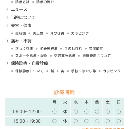
診療方針
診療の流れ
ニュース
当院について
美容・健康
美容鍼
美王鍼
耳つぼ鍼
カッピング
痛み・不調
ぎっくり腰
坐骨神経痛
手のしびれ
顎関節症
スポーツ診療・鍼灸
交通事故診療
施術費用について
保険診療・自費診療
保険診療について
鍼
灸
手技〜ほぐし等
カッピング
診療時間
月
火
水
木
金
土
日
09:00~12:00
◯
休
◯
◯
◯
◯
◯
15:00~19:30
◯
休
◯
◯
◯
◯
◯