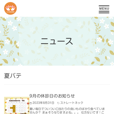
コ
ン
テ
ニュース
ン
ツ
へ
移
夏バテ
動
9月の休診日のお知らせ
2023年8月31日
ストレートネック
暑い毎日でついつい口当たりの良いものばかり食べていま
せんか？ まぁそうなりますよね。。。 仕方ないです！こ