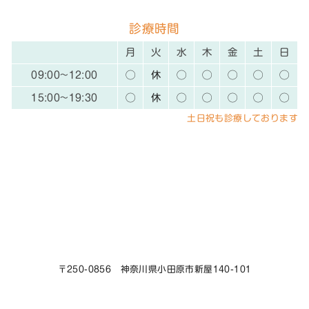
診療時間
月
火
水
木
金
土
日
09:00~12:00
◯
休
◯
◯
◯
◯
◯
15:00~19:30
◯
休
◯
◯
◯
◯
◯
土日祝も診療しております
〒250-0856 神奈川県小田原市新屋140-101