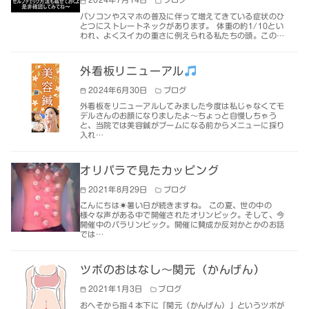
パソコンやスマホの普及に伴って増えてきている症状のひ
とつにストレートネックがあります。 体重の約1/10とい
われ、よくスイカの重さに例えられる私たちの頭。この…
外看板リニューアル
2024年6月30日
ブログ
外看板をリニューアルしてみました今度は私じゃなくてモ
デルさんのお顔になりましたよ～ちょっと自慢しちゃう
と、当院では美容鍼がブームになる前からメニューに採り
入れ…
オリパラで見たカッピング
2021年8月29日
ブログ
こんにちは☀暑い日が続きますね。 この夏、世の中の
様々な声がある中で開催されたオリンピック。そして、今
開催中のパラリンピック。開催に賛成か反対かとかのお話
では…
ツボのおはなし～関元（かんげん）
2021年1月3日
ブログ
おへそから指４本下に「関元（かんげん）」というツボが