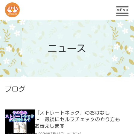
コ
ン
テ
ニュース
ン
ツ
へ
移
ブログ
動
『ストレートネック』のおはなし
～ 最後にセルフチェックのやり方も
お伝えします
2024年7月14日
ブログ